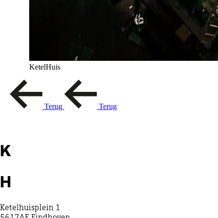
KetelHuis
Terug
Terug
K
H
Ketelhuisplein 1
5617AE Eindhoven